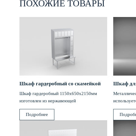
ПОХОЖИЕ ТОВАРЫ
Шкаф гардеробный со скамейкой
Шкаф для
Шкаф гардеробный 1150х650х2150мм
Металличе
изготовлен из нержавеющей
использует
коррозионностойкой стали марки
предприят
Подробнее
Подроб
08Х18Н10 (AISI 304).
общепита.