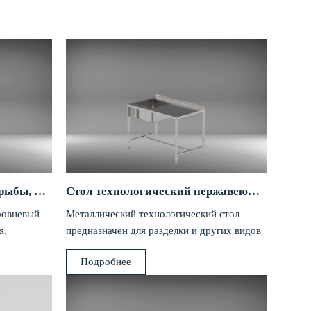
Стеллаж для дефростации рыбы, мяса и другой продукции
Стол технологический нержавеющий
ровневый
Металлический технологический стол
я,
предназначен для разделки и других видов
ных,
обработки продуктов питания,
Подробнее
используется в кухонных помещениях...