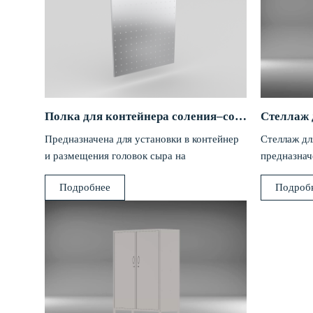
Полка для контейнера соления–созревания сыра
Предназначена для установки в контейнер
Стеллаж дл
и размещения головок сыра на
предназнач
предприятиях пищевой промышленности.
разморажив
Подробнее
Подроб
рыбных или