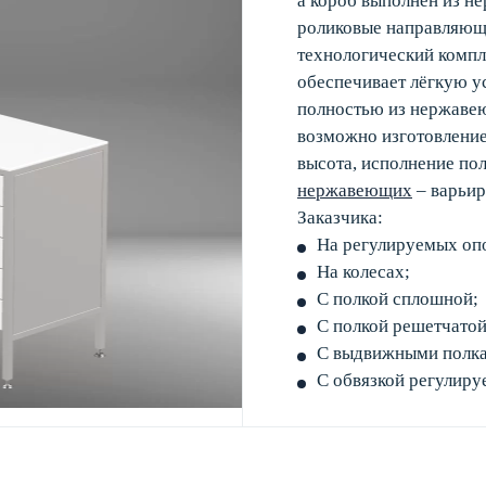
а короб выполнен из н
роликовые направляющи
технологический компл
обеспечивает лёгкую у
полностью из нержавеющ
возможно изготовление 
высота, исполнение по
нержавеющих
– варьир
Заказчика:
На регулируемых оп
На колесах;
С полкой сплошной;
С полкой решетчатой
С выдвижными полк
С обвязкой регулиру