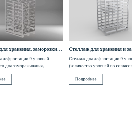
Стеллаж для хранения, заморозки и дефростации рыбы, мяса и другой готовой продукции
я дефростации 9 уровней
Стеллаж для дефростации 9 уро
ен для замораживания,
(количество уровней по согласо
ания, хранения мясных,
заказчиком) предназначен для
нее
Подробнее
 других продуктов.
замораживания, размораживани
рыбных...