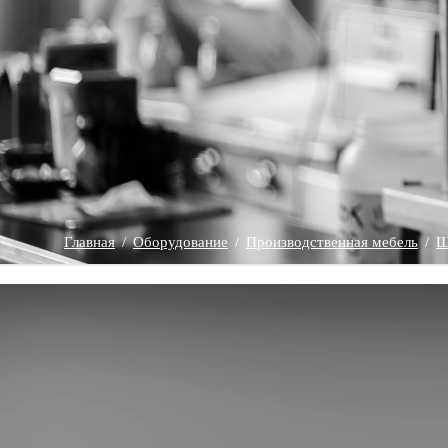
Главная
/
Оборудование
/
Производственная мебель
/
Ш