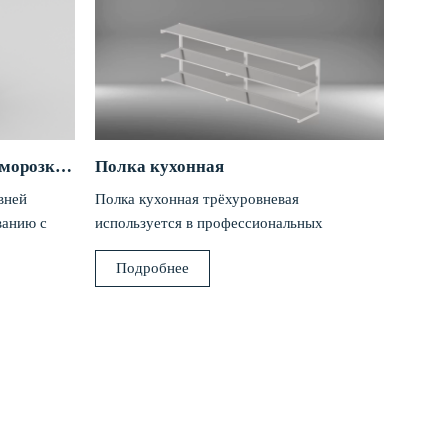
Стеллаж для хранения и заморозки готовой продукции
Полка кухонная
вней
Полка кухонная трёхуровневая
ванию с
используется в профессиональных
кухонных цехах в качестве места хранения
Подробнее
я мясных,
посуды, специй и пищевых продуктов.