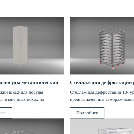
 посуды металлический
ский шкаф для посуды
Стеллаж для дефростации 10- у
ся в моечных цехах на
предназначен для замораживани
иях пищевой промышленности и
размораживания, хранения рыб
нее
Подробнее
мясных и других продуктов.