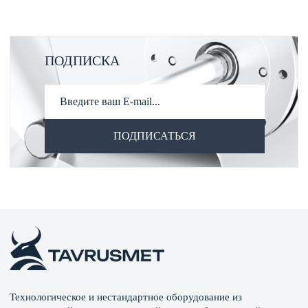
безопасность. Кроме основных машин для измельчения
и смешивания к комплексу относятся вешала, стеллажи,
тележки и жироплавители, предназначенные для
ПОДПИСКА
хранения и транспортировки. Чтобы обеспечить выпуск
качественных полуфабрикатов, оборудование для
мясного производства и оборудование для мясной
продукции должно соответствовать санитарным нормам
ПОДПИСАТЬСЯ
и быть совместимым с технологическим процессом.
ОСНОВНЫЕ ВИДЫ ОБОРУДОВАНИЯ
Вешала и рамы для копчения
Подвесные конструкции обеспечивают равномерное
размещение туш и изделий в камерах копчения. Они
выдерживают высокую температуру и влажность,
обеспечивают циркуляцию воздуха и упрощают
Технологическое и нестандартное оборудование из