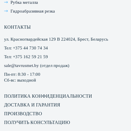
Рубка металла
температуре и влажности и обеспечивают стабильный
Гидроабразивная резка
результат. Такое оборудование для мясного
производства незаменимо на предприятиях, где важна
КОНТАКТЫ
стабильность вкуса.
Тележки и подвесы
ул. Красногвардейская 129 В 224024, Брест, Беларусь
Тел:
+375 44 730 74 34
Тележки используются для перемещения сырья и
Тел:
+375 162 59 21 59
полуфабрикатов между зонами обработки. Они
sale@tavrusmet.by
(отдел продаж)
оснащены удобными ручками и блокируемыми
Пн-пт: 8:30 - 17:00
колесами. В крупных предприятиях используются
Сб-вс: выходной
подвесные рельсовые системы для транспортировки
туш.
ПОЛИТИКА КОНФИДЕНЦИАЛЬНОСТИ
Все виды оснащения должны отличаться надежностью и
ДОСТАВКА И ГАРАНТИЯ
соответствовать санитарным требованиям.
ПРОИЗВОДСТВО
ПРЕИМУЩЕСТВА ОБОРУДОВАНИЯ ИЗ
ПОЛУЧИТЬ КОНСУЛЬТАЦИЮ
НЕРЖАВЕЮЩЕЙ СТАЛИ