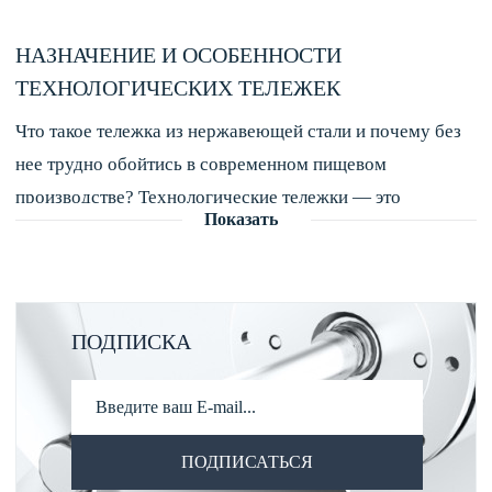
НАЗНАЧЕНИЕ И ОСОБЕННОСТИ
ТЕХНОЛОГИЧЕСКИХ ТЕЛЕЖЕК
Что такое тележка из нержавеющей стали и почему без
нее трудно обойтись в современном пищевом
производстве? Технологические тележки — это
Показать
надежные помощники, которые используются для
перемещения сырья и полуфабрикатов, обвалки мясных
туш, копчения колбас и перевозки инвентаря.
Долговечный корпус из пищевой нержавеющей стали
ПОДПИСКА
устойчив к коррозии, легко моется и соответствует
санитарным нормам. В зависимости от задач, тележка из
нержавеющей стали на колесах может иметь одну или
несколько полок, встроенные ванны для фарша, съемные
ПОДПИСАТЬСЯ