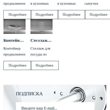
предназначена
в кухонных
в кухонных
сыпучих
для соления
или
или
продуктов
Подробнее
Подробнее
Подробнее
Подробнее
сыров на
посудомоечных
посудомоечных
предназначен
предприятиях
помещениях
помещениях
для защиты
молочной
организаций
организаций
продуктов от
промышленности.
общественного
общественного
замерзания,
питания,
питания,
загрязнения и
Контейнер для соления сыра
Стеллажи для сушки и хранения столовой посуды
пищевых
пищевых
хранения
Контейнер
Стеллаж для
производствах.
производствах.
рассыпной
предназначен
посуды из
продукции:
для соления
нержавеющей
круп, муки,
Подробнее
Подробнее
сыров на
стали
соли, сахара.
предприятиях
является
молочной
одним из
промышленности.
ключевых
элементов на
ПОДПИСКА
профессиональной
кухне.